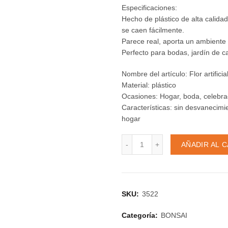
Especificaciones:
Hecho de plástico de alta calidad
se caen fácilmente.
Parece real, aporta un ambiente
Perfecto para bodas, jardín de c
Nombre del artículo: Flor artificia
Material: plástico
Ocasiones: Hogar, boda, celebraci
Características: sin desvanecimi
hogar
Docena de Bonsai Lavanda
AÑADIR AL 
SKU:
3522
Categoría:
BONSAI