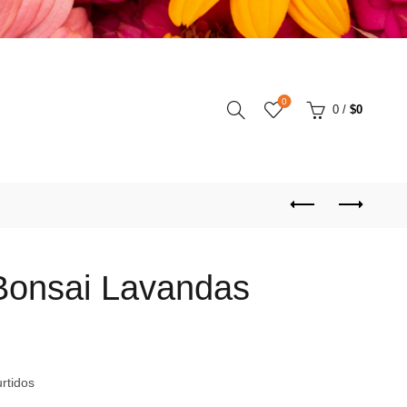
0
0
/
$
0
Bonsai Lavandas
rtidos