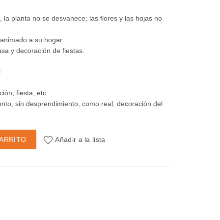
, la planta no se desvanece; las flores y las hojas no
 animado a su hogar.
asa y decoración de fiestas.
l
ón, fiesta, etc.
ento, sin desprendimiento, como real, decoración del
s cantidad
CARRITO
Añadir a la lista